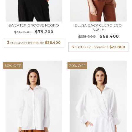
SWEATER GROOVE NEGRO
BLUSA BACK CUERO ECO
SUELA
$79.200
$198.000
$68.400
$228.000
3
cuotas sin interés de
$26.400
3
cuotas sin interés de
$22.800
60
%
OFF
70
%
OFF