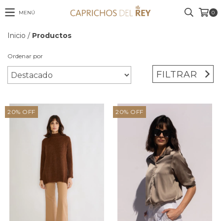
MENÚ
0
Inicio
/
Productos
Ordenar por
FILTRAR
20
%
OFF
20
%
OFF