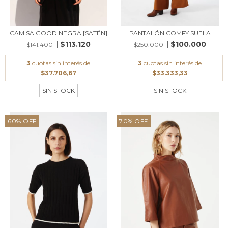
CAMISA GOOD NEGRA [SATÉN]
PANTALÓN COMFY SUELA
$113.120
$100.000
$141.400
$250.000
3
cuotas sin interés de
3
cuotas sin interés de
$37.706,67
$33.333,33
SIN STOCK
SIN STOCK
60
%
OFF
70
%
OFF