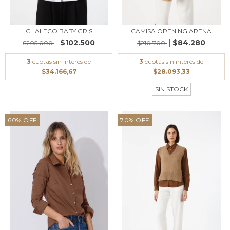
CHALECO BABY GRIS
CAMISA OPENING ARENA
$102.500
$84.280
$205.000
$210.700
3
cuotas sin interés de
3
cuotas sin interés de
$34.166,67
$28.093,33
SIN STOCK
60
%
OFF
70
%
OFF